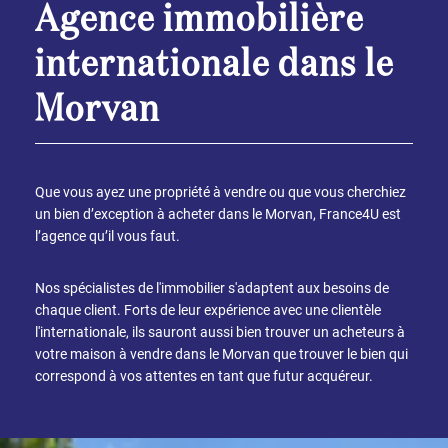
d’une agence immobilière bourguignonne soumise à la
Agence immobilière
législation française, et la possibilité de toucher un large
public dispersé dans tous les recoins du monde. La meilleure
internationale dans le
façon de trouver rapidement un acheteur pour votre
propriété, et ce, au prix le plus juste.
Morvan
Contactez-nous
Que vous ayez une propriété à vendre ou que vous cherchiez
un bien d’exception à acheter dans le Morvan, France4U est
l’agence qu’il vous faut.
Nos spécialistes de l'immobilier s'adaptent aux besoins de
chaque client. Forts de leur expérience avec une clientèle
l'internationale, ils sauront aussi bien trouver un acheteurs à
votre maison à vendre dans le Morvan que trouver le bien qui
correspond à vos attentes en tant que futur acquéreur.