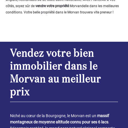
avec
gite
côtés, soyez sûr de
vendre votre propriété
Morvandelle dans les meilleures
conditions. Votre belle propriété dans le Morvan trouvera vite preneur !
PLUS
...
Chambres:
1-2
Vendez votre bien
3-5
immobilier dans le
6-
Morvan au meilleur
10
prix
10+
DÉFINIR
Localisation:
Niché au cœur de la Bourgogne, le Morvan est un
massif
DÉFINIR
montagneux de moyenne altitude connu pour ses 6 lacs
.
Qualité: