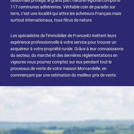
Désormais protégé, le grand parc naturel régional comporte
117 communes adhérentes. Véritable coin de paradis sur
DÉFINIR
terre, c’est une localité qui attire les acheteurs Français mais
Superficie
surtout internationaux, tous férus de nature.
terrain
2
m
:
Les spécialistes de l’immobilier de France4U mettent leurs
expérience professionnelle à votre service pour trouver un
acquéreur à votre propriété rurale. Grâce à leur connaissance
<
du secteur, du marché et des dernières réglementations en
500
2
M
vigeures vous pourrez comptez sur eux pendant tout le
processus de vente de votre maison Morvandelle, en
500
commençant par une estimation du meilleur prix de vente.
- 2
000
2
M
2
000
- 5
000
2
M