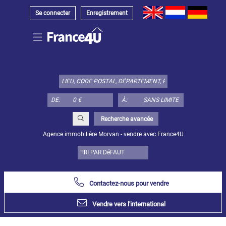
Se connecter
Enregistrement
Choisir
type
de
bien
DE:
À:
ici:
Appartement
Recherche avancée
Définir
x
Tout
Agence immobilière Morvan - vendre avec France4U
choisir
Appartement
Loft
Contactez-nous pour vendre
Duplex
Appartement
Vendre vers l'international
sous toit