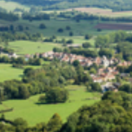
5
000
- 10
000
2
M
10
000+
2
M
DÉFINIR