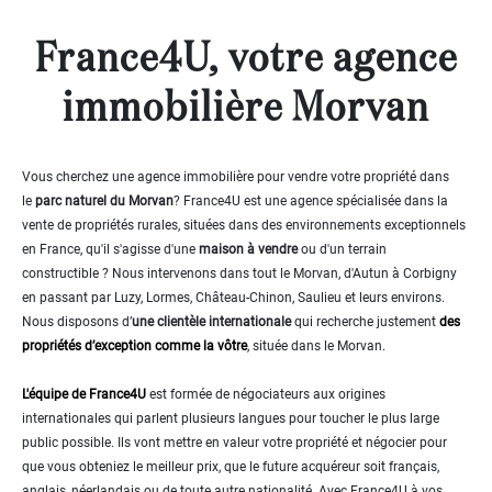
Maison
Définir
France4U, votre agence
x
Tout
choisir
immobilière Morvan
Maison
Pavillon
de plain
pied
Vous cherchez une agence immobilière pour vendre votre propriété dans
Maison
le
parc naturel du Morvan
? France4U est une agence spécialisée dans la
de
vente de propriétés rurales, situées dans des environnements exceptionnels
bourg
en France, qu'il s'agisse d'une
maison à vendre
ou d'un terrain
Hôtel
constructible ? Nous intervenons dans tout le Morvan, d'Autun à Corbigny
particulier
en passant par Luzy, Lormes, Château-Chinon, Saulieu et leurs environs.
Cottage
Nous disposons d’
une clientèle internationale
qui recherche justement
des
Maison
propriétés d’exception comme la vôtre
, située dans le Morvan.
en
pierre
L'équipe de France4U
est formée de négociateurs aux origines
Maison
moderne
internationales qui parlent plusieurs langues pour toucher le plus large
public possible. Ils vont mettre en valeur votre propriété et négocier pour
Chalet
que vous obteniez le meilleur prix, que le future acquéreur soit français,
Maison
anglais, néerlandais ou de toute autre nationalité. Avec France4U à vos