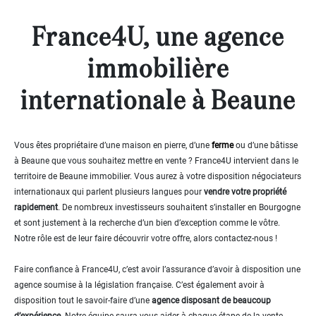
Maison
Définir
France4U, une agence
x
Tout
choisir
immobilière
Maison
Pavillon
internationale à Beaune
de plain
pied
Maison
de
Vous êtes propriétaire d’une maison en pierre, d’une
ferme
ou d’une bâtisse
bourg
à Beaune que vous souhaitez mettre en vente ? France4U intervient dans le
Hôtel
territoire de Beaune immobilier. Vous aurez à votre disposition négociateurs
particulier
internationaux qui parlent plusieurs langues pour
vendre votre propriété
Cottage
rapidement
. De nombreux investisseurs souhaitent s’installer en Bourgogne
Maison
et sont justement à la recherche d’un bien d’exception comme le vôtre.
en
Notre rôle est de leur faire découvrir votre offre, alors contactez-nous !
pierre
Maison
moderne
Faire confiance à France4U, c’est avoir l’assurance d’avoir à disposition une
agence soumise à la législation française. C’est également avoir à
Chalet
disposition tout le savoir-faire d’une
agence disposant de beaucoup
Maison
d’expérience.
Notre équipe saura vous aider à chaque étape de la vente