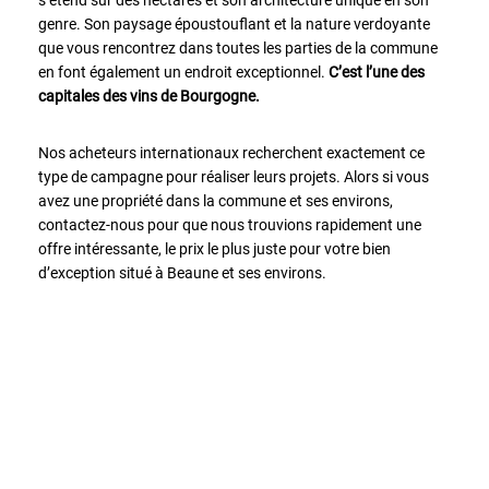
s’étend sur des hectares et son architecture unique en son
genre. Son paysage époustouflant et la nature verdoyante
DÉFINIR
que vous rencontrez dans toutes les parties de la commune
Superficie
en font également un endroit exceptionnel.
C’est l’une des
terrain
capitales des vins de Bourgogne.
2
m
:
Nos acheteurs internationaux recherchent exactement ce
type de campagne pour réaliser leurs projets. Alors si vous
<
avez une propriété dans la commune et ses environs,
500
2
M
contactez-nous pour que nous trouvions rapidement une
offre intéressante, le prix le plus juste pour votre bien
500
d’exception situé à Beaune et ses environs.
- 2
000
2
M
2
000
- 5
000
2
M