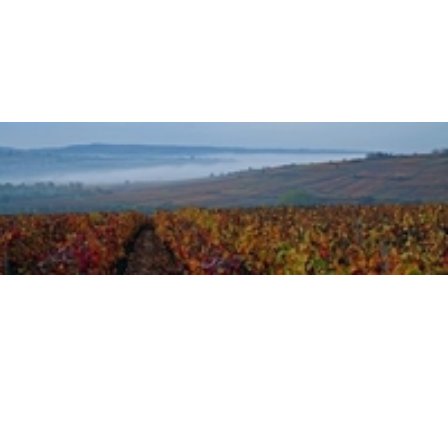
5
000
- 10
000
2
M
10
000+
2
M
DÉFINIR