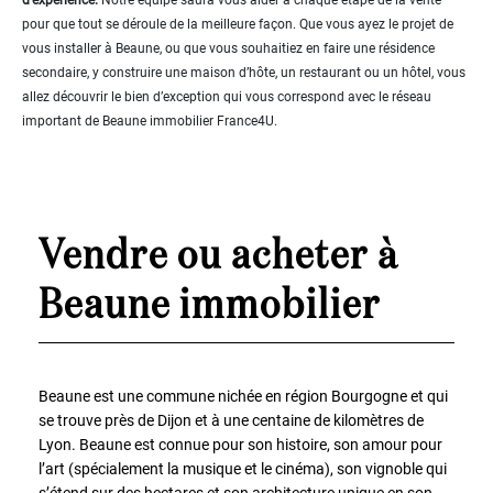
avec
gite
pour que tout se déroule de la meilleure façon. Que vous ayez le projet de
vous installer à Beaune, ou que vous souhaitiez en faire une résidence
PLUS
secondaire, y construire une maison d’hôte, un restaurant ou un hôtel, vous
...
allez découvrir le bien d’exception qui vous correspond avec le réseau
Chambres:
important de Beaune immobilier France4U.
1-2
3-5
Vendre ou acheter à
6-
Beaune immobilier
10
10+
DÉFINIR
Beaune est une commune nichée en région Bourgogne et qui
Localisation:
se trouve près de Dijon et à une centaine de kilomètres de
Lyon. Beaune est connue pour son histoire, son amour pour
DÉFINIR
l’art (spécialement la musique et le cinéma), son vignoble qui
Qualité: