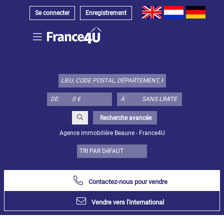
Se connecter
Enregistrement
Choisir
type
de
bien
DE:
À:
ici:
Appartement
Recherche avancée
Définir
x
Tout
Agence immobilière Beaune - France4U
choisir
Appartement
Loft
Contactez-nous pour vendre
Duplex
Appartement
Vendre vers l'international
sous toit