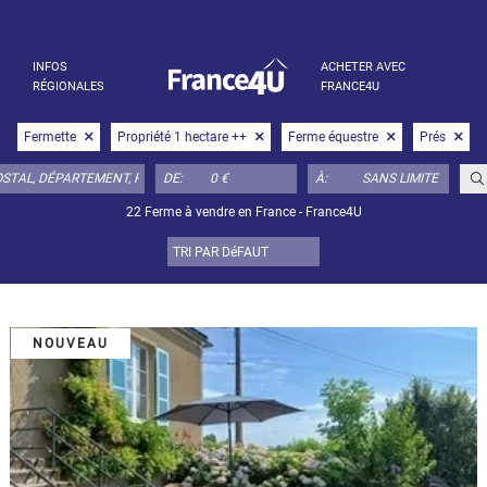
INFOS
ACHETER AVEC
RÉGIONALES
FRANCE4U
Fermette
Propriété 1 hectare ++
Ferme équestre
Prés
DE:
À:
22 Ferme à vendre en France - France4U
NOUVEAU