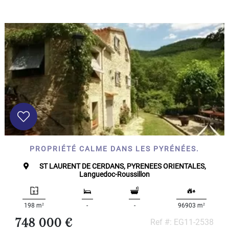
PROPRIÉTÉ CALME DANS LES PYRÉNÉES.
ST LAURENT DE CERDANS, PYRENEES ORIENTALES,
Languedoc-Roussillon
2
2
198 m
-
-
96903 m
748 000 €
Ref #: EG11-2538