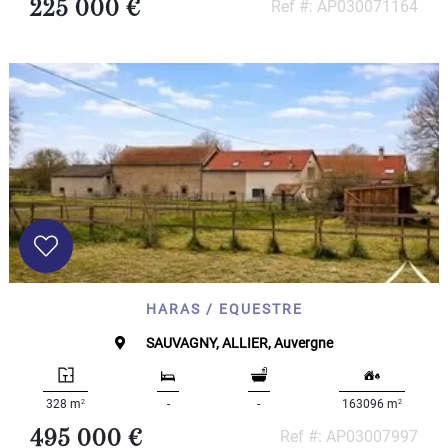
225 000 €
Ref #: AP030071164
HARAS / EQUESTRE
SAUVAGNY, ALLIER, Auvergne
2
2
328 m
-
-
163096 m
495 000 €
Ref #: AP03007997