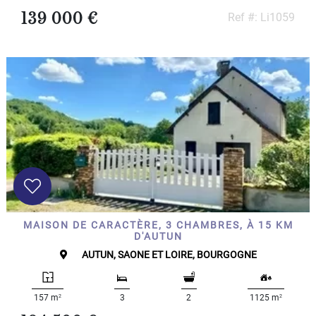
139 000 €
Ref #: Li1059
MAISON DE CARACTÈRE, 3 CHAMBRES, À 15 KM
D'AUTUN
AUTUN, SAONE ET LOIRE, BOURGOGNE
2
2
157 m
3
2
1125 m