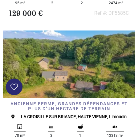
2
2
95 m
2
2
2474 m
5
000
129 000 €
Ref #: DF5685C
- 10
000
2
M
10
000+
2
M
DÉFINIR
ANCIENNE FERME, GRANDES DÉPENDANCES ET
PLUS D’UN HECTARE DE TERRAIN
LA CROISILLE SUR BRIANCE, HAUTE VIENNE, Limousin
2
2
78 m
3
1
13313 m