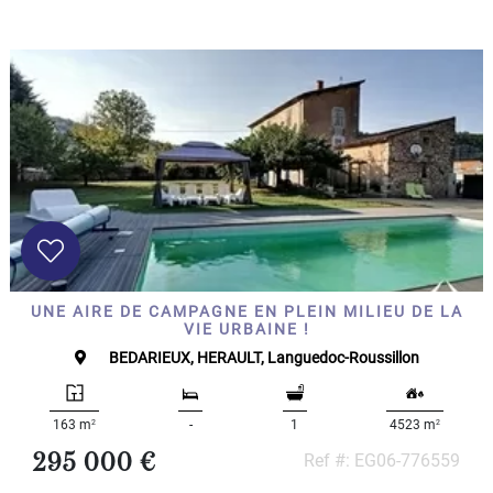
UNE AIRE DE CAMPAGNE EN PLEIN MILIEU DE LA
VIE URBAINE !
BEDARIEUX, HERAULT, Languedoc-Roussillon
2
2
163 m
-
1
4523 m
295 000 €
Ref #: EG06-776559