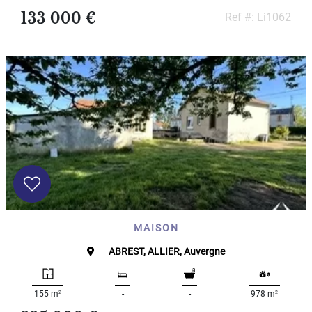
133 000 €
Ref #: Li1062
MAISON
ABREST, ALLIER, Auvergne
2
2
155 m
-
-
978 m