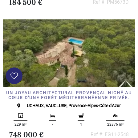
184 500 €
Ref #: PM5673D
UN JOYAU ARCHITECTURAL PROVENÇAL NICHÉ AU
CŒUR D'UNE FORÊT MÉDITERRANÉENNE PRIVÉE.
UCHAUX, VAUCLUSE, Provence-Alpes-Côte d'Azur
2
2
229 m
-
1
22876 m
748 000 €
Ref #: EG11-2548