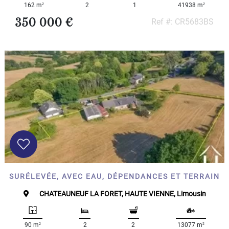
2
2
162 m
2
1
41938 m
350 000 €
Ref #: CR5683BS
SURÉLEVÉE, AVEC EAU, DÉPENDANCES ET TERRAIN
CHATEAUNEUF LA FORET, HAUTE VIENNE, Limousin
2
2
90 m
2
2
13077 m