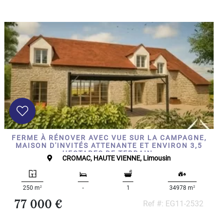
FERME À RÉNOVER AVEC VUE SUR LA CAMPAGNE,
MAISON D'INVITÉS ATTENANTE ET ENVIRON 3,5
HECTARES DE TERRAIN.
CROMAC, HAUTE VIENNE, Limousin
2
2
250 m
-
1
34978 m
77 000 €
Ref #: EG11-2532