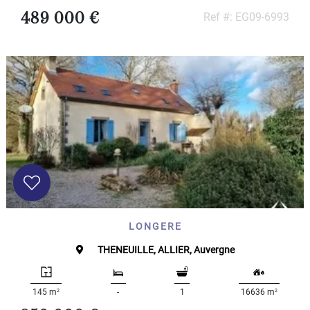
489 000 €
Ref #: EG09-6993
LONGERE
THENEUILLE, ALLIER, Auvergne
2
2
145 m
-
1
16636 m