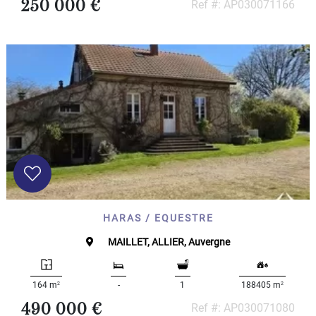
250 000 €
Ref #: AP030071166
HARAS / EQUESTRE
MAILLET, ALLIER, Auvergne
2
2
164 m
-
1
188405 m
490 000 €
Ref #: AP030071080