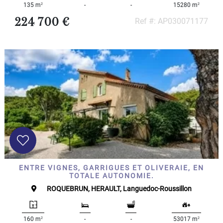
2
2
135 m
-
-
15280 m
224 700 €
Ref #: AP030071177
ENTRE VIGNES, GARRIGUES ET OLIVERAIE, EN
TOTALE AUTONOMIE.
ROQUEBRUN, HERAULT, Languedoc-Roussillon
2
2
160 m
-
-
53017 m