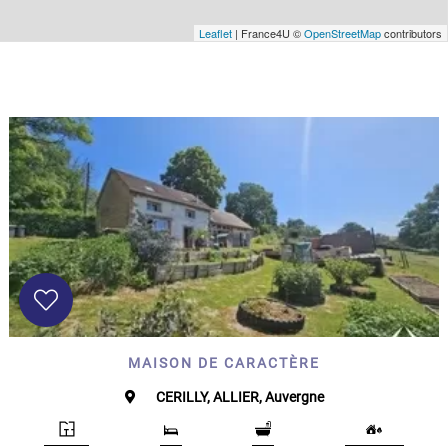
Leaflet
| France4U ©
OpenStreetMap
contributors
MAISON DE CARACTÈRE
CERILLY, ALLIER, Auvergne