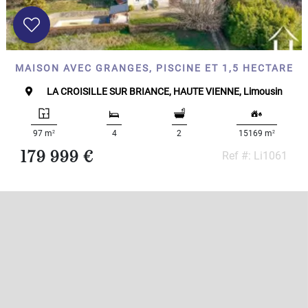
MAISON AVEC GRANGES, PISCINE ET 1,5 HECTARE
LA CROISILLE SUR BRIANCE, HAUTE VIENNE, Limousin
2
2
97 m
4
2
15169 m
179 999 €
Ref #: Li1061