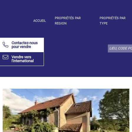
PROPRIÉTÉS PAR
PROPRIÉTÉS PAR
ACCUEIL
REGION
TYPE
Choisir
type
Contactez-nous
de
pour vendre
bien
Vendre vers
ici:
l'international
Appartement
Définir
x
Tout
choisir
Appartement
Loft
Duplex
Appartement
sous toit