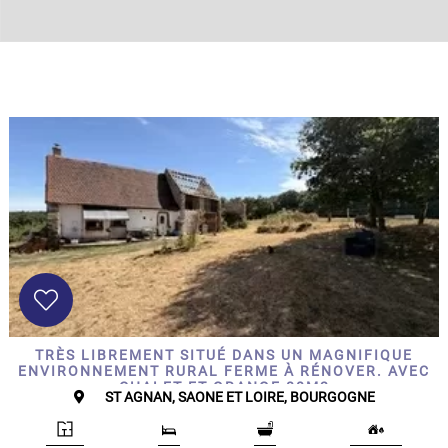
DÉFINIR
Superficie
terrain
2
m
:
<
500
2
M
500
- 2
000
2
M
2
TRÈS LIBREMENT SITUÉ DANS UN MAGNIFIQUE
000
ENVIRONNEMENT RURAL FERME À RÉNOVER. AVEC
- 5
CHALET ET GRANGE 80M2
ST AGNAN, SAONE ET LOIRE, BOURGOGNE
000
2
M