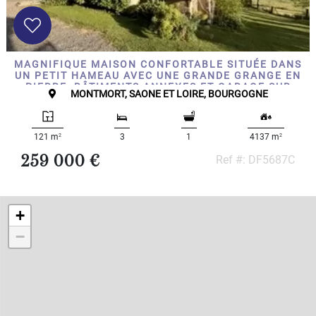
Maison
Définir
x
Tout
choisir
MAGNIFIQUE MAISON CONFORTABLE SITUÉE DANS
Maison
UN PETIT HAMEAU AVEC UNE GRANDE GRANGE EN
PIERRE, BÂTIMENTS ANNEXES ET GARAGE SUR
Pavillon
MONTMORT, SAONE ET LOIRE, BOURGOGNE
PLUS DE 4000M2
de plain
pied
Maison
2
2
121 m
3
1
4137 m
de
bourg
259 000 €
Ref #: DF5687C
Hôtel
particulier
Cottage
+
Maison
en
−
pierre
Maison
moderne
Chalet
Maison