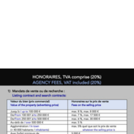
avec
gite
PLUS
...
Chambres:
1-2
3-5
6-
10
10+
DÉFINIR
Localisation:
DÉFINIR
Qualité: