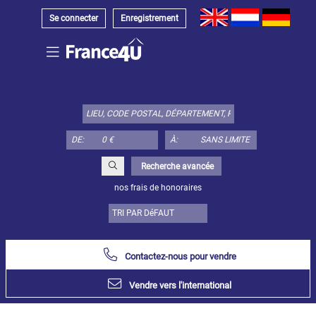
Se connecter
Enregistrement
Choisir
type
de
bien
DE:
À:
ici:
Appartement
Recherche avancée
Définir
x
Tout
nos frais de honoraires
choisir
Appartement
Loft
Contactez-nous pour vendre
Duplex
Appartement
Vendre vers l'international
sous toit