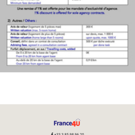
DÉFINIR
Superficie
terrain
2
m
:
<
500
2
M
500
- 2
000
2
M
2
000
- 5
000
2
M
+33 3 85 98 96 20