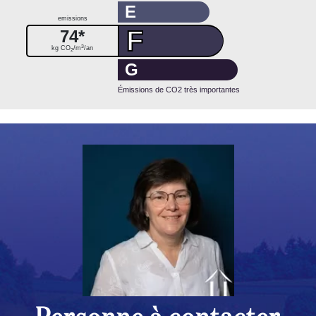
E
emissions
F
74*
3
kg CO
/m
/an
2
G
Émissions de CO2 très importantes