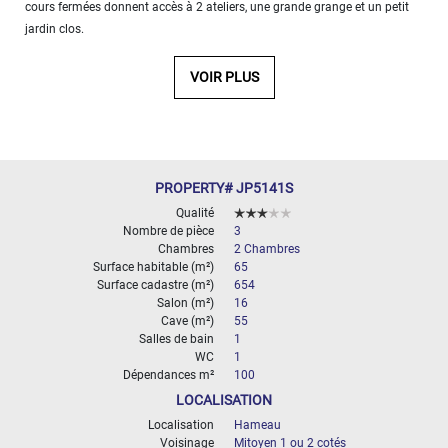
cours fermées donnent accès à 2 ateliers, une grande grange et un petit
5
jardin clos.
000
- 10
000
VOIR PLUS
2
M
10
000+
2
M
PROPERTY# JP5141S
DÉFINIR
Qualité
Nombre de pièce
3
Chambres
2 Chambres
Surface habitable (m²)
65
Surface cadastre (m²)
654
Salon (m²)
16
Cave (m²)
55
Salles de bain
1
WC
1
Dépendances m²
100
LOCALISATION
Localisation
Hameau
Voisinage
Mitoyen 1 ou 2 cotés