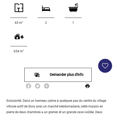
DÉFINIR
Superficie
terrain
2
65 m
2
1
2
m
:
<
500
2
654 m
2
M
500
- 2
000
Demander plus d'info
2
M
2
000
- 5
Exclusivité. Dans un hameau calme à quelques pas du centre du village
000
viticole actif de Givry avec un marché hebdomadaire, cette maison en
2
M
pierre de deux chambres a un grenier et un grande cave voûtée. Deux