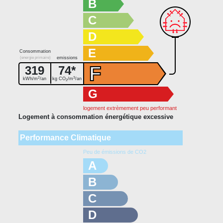
B
C
D
E
Consommation
(energie primaire)
emissions
F
319
74*
2
3
kWh/m
/an
kg CO
/m
/an
2
G
logement extrèmement peu performant
Logement à consommation énergétique excessive
Performance Climatique
Peu de émissions de CO2
A
B
C
D