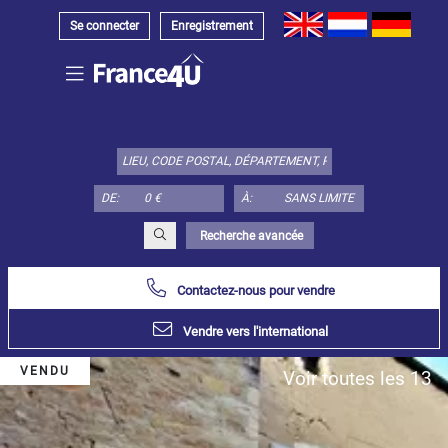
Se connecter
Enregistrement
Choisir
type
de
bien
DE:
À:
ici:
Appartement
Recherche avancée
Définir
x
Tout
choisir
Contactez-nous pour vendre
Appartement
Vendre vers l'international
Loft
VENDU
Voir toutes les 13
Duplex
Appartement
sous toit