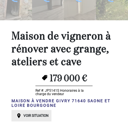
avec
gite
PLUS
...
Chambres:
Maison de vigneron à
rénover avec grange,
1-2
ateliers et cave
3-5
6-
179 000 €
10
Ref #: JP5141S
Honoraires à la
10+
charge du vendeur
DÉFINIR
MAISON À VENDRE GIVRY 71640 SAONE ET
LOIRE BOURGOGNE
Localisation:
VOIR SITUATION
DÉFINIR
Qualité: