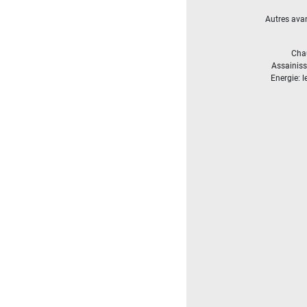
5
Autres ava
000
- 10
000
Cha
2
M
Assainis
Energie: l
10
000+
2
M
DÉFINIR