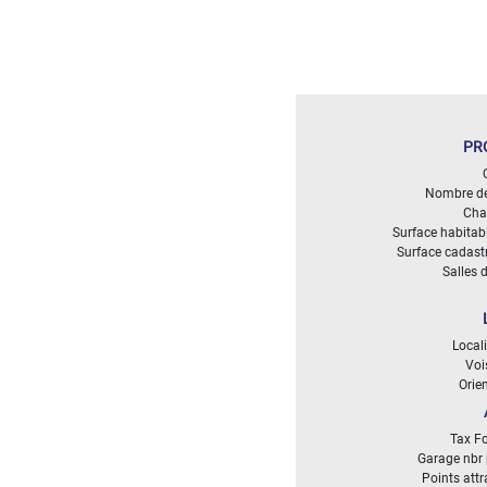
DÉFINIR
Superficie
terrain
2
m
:
PR
<
Nombre de
500
Cha
2
M
Surface habitab
Surface cadast
500
Salles 
- 2
000
2
M
Local
Voi
2
Orie
000
- 5
000
Tax Fo
2
M
Garage nbr 
Points att