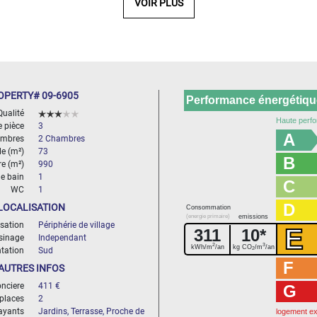
VOIR PLUS
OPERTY# 09-6905
Performance énergétique
Qualité
Haute perfo
 pièce
3
A
mbres
2 Chambres
le (m²)
73
B
re (m²)
990
de bain
1
C
WC
1
D
LOCALISATION
Consommation
(energie primaire)
emissions
isation
Périphérie de village
E
311
10*
sinage
Independant
2
3
kWh/m
/an
kg CO
/m
/an
ntation
Sud
2
F
AUTRES INFOS
nciere
411 €
G
places
2
rayants
Jardins, Terrasse, Proche de
logement e