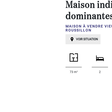
avec
Maison indi
gite
dominante
PLUS
...
Chambres:
MAISON À VENDRE VI
ROUSSILLON
VOIR SITUATION
1-2
3-5
6-
10
2
73 m
2
10+
DÉFINIR
Localisation:
DÉFINIR
Qualité: