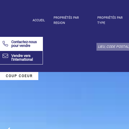
PROPRIÉTÉS PAR
PROPRIÉTÉS PAR
ACCUEIL
REGION
TYPE
Choisir
type
Contactez-nous
de
pour vendre
bien
Vendre vers
ici:
l'international
Appartement
Définir
x
Tout
COUP COEUR
choisir
Appartement
Loft
Duplex
Appartement
sous toit