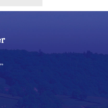
er
ère