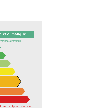
 et climatique
rmance climatique
xtrèmement peu performant