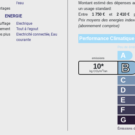
Montant estimé des dépenses an
l'eau
ntages
un usage standard:
Entre
1 750 €
et
2 410 €
p
ENERGIE
Prix moyens des energies index
uffage
Electrique
(abonnement comprise)
sement
Tout á l’egout
es plus
Electricité connectée, Eau
Performance Climatique
courante
Peu de émi
A
emissions
B
10*
3
kg CO
/m
/an
2
C
D
E
F
G
Émissions d