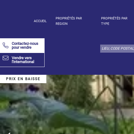
PROPRIÉTÉS PAR
PROPRIÉTÉS PAR
ACCUEIL
REGION
TYPE
Choisir
type
Contactez-nous
de
pour vendre
bien
Vendre vers
ici:
l'international
Appartement
Définir
x
Tout
PRIX EN BAISSE
choisir
Appartement
Loft
Duplex
Appartement
sous toit