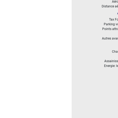
Aéro
5
Distance a
000
- 10
000
Tax Fo
2
M
Parking v
Points att
10
Autres ava
000+
2
M
DÉFINIR
Cha
Assainis
Energie: l