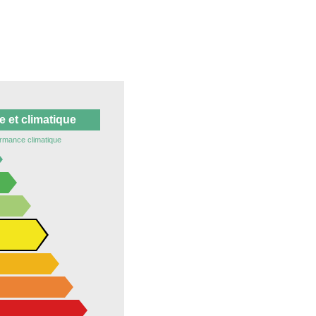
 et climatique
rmance climatique