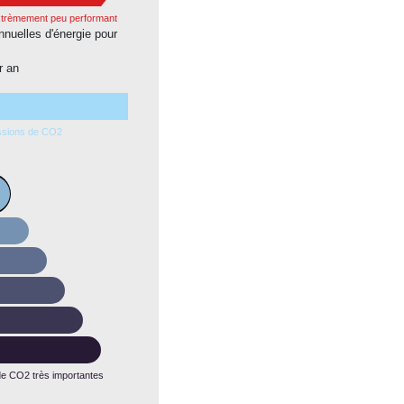
xtrèmement peu performant
nuelles d'énergie pour
r an
ssions de CO2
e CO2 très importantes