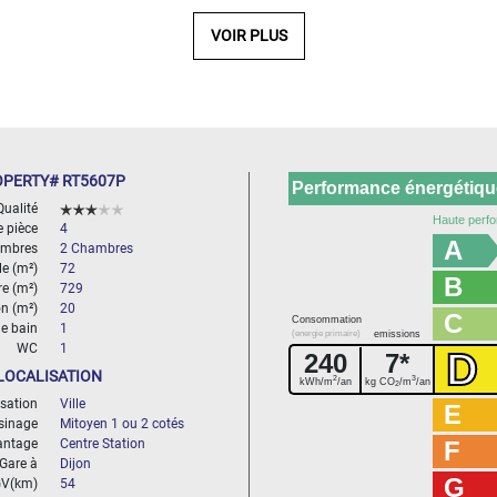
VOIR PLUS
PERTY# RT5607P
Performance énergétique
Qualité
Haute perfo
 pièce
4
A
mbres
2 Chambres
le (m²)
72
B
re (m²)
729
n (m²)
20
C
Consommation
de bain
1
(energie primaire)
emissions
WC
1
D
240
7*
LOCALISATION
2
3
kWh/m
/an
kg CO
/m
/an
2
isation
Ville
E
sinage
Mitoyen 1 ou 2 cotés
antage
Centre Station
F
Gare à
Dijon
G
GV(km)
54