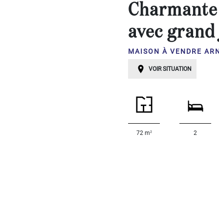
avec
Charmante 
gite
avec grand
PLUS
...
Chambres:
MAISON À VENDRE ARN
VOIR SITUATION
1-2
3-5
6-
2
72 m
2
10
10+
DÉFINIR
Localisation:
DÉFINIR
Qualité: