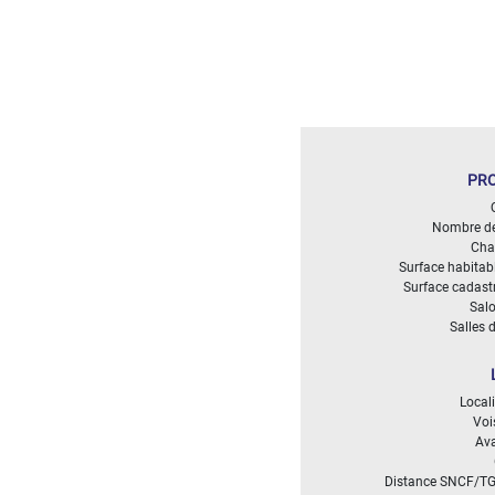
DÉFINIR
Superficie
terrain
2
m
:
PRO
<
500
2
M
Nombre de
Cha
Surface habitab
500
Surface cadast
- 2
Salo
000
Salles 
2
M
2
000
Local
- 5
Voi
000
Av
2
M
Distance SNCF/T