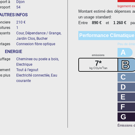
port à
Dijon
logement e
éroport
54
Montant estimé des dépenses an
AUTRES INFOS
un usage standard:
nciere
210 €
Entre
890 €
et
1 260 €
pa
oitures
1
rayants
Cour, Dépendance / Grange,
Performance Climatique
Jardin Clos, Bucher
ntages
Connexion fibre optique
Peu de émi
A
ENERGIE
emissions
uffage
Cheminee ou poele a bois,
B
7*
Electrique
3
kg CO
/m
/an
2
sement
Tout á l’egout
C
es plus
Electricité connectée, Eau
courante
D
E
F
G
Émissions d