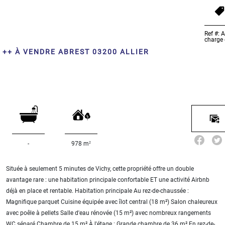
Ref #:
charge
 ++ À VENDRE ABREST 03200 ALLIER
2
-
978 m
Située à seulement 5 minutes de Vichy, cette propriété offre un double
avantage rare : une habitation principale confortable ET une activité Airbnb
déjà en place et rentable. Habitation principale Au rez-de-chaussée :
Magnifique parquet Cuisine équipée avec îlot central (18 m²) Salon chaleureux
avec poêle à pellets Salle d'eau rénovée (15 m²) avec nombreux rangements
WC séparé Chambre de 15 m² À l'étage : Grande chambre de 36 m² En rez-de-