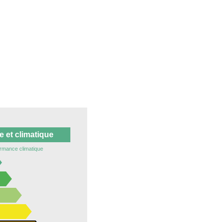
 et climatique
rmance climatique