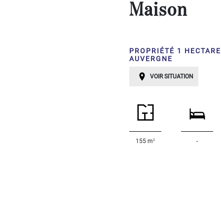
avec
Maison
gite
PLUS
...
PROPRIÉTÉ 1 HECTARE
Chambres:
AUVERGNE
VOIR SITUATION
1-2
3-5
6-
10
2
155 m
-
10+
DÉFINIR
Localisation:
DÉFINIR
Qualité: