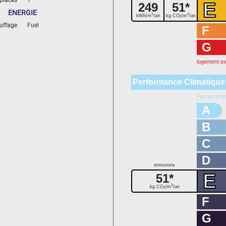
places
1
E
249
51*
ENERGIE
2
3
kWh/m
/an
kg CO
/m
/an
2
uffage
Fuel
F
G
logement e
Performance Climatique
Peu de émi
A
B
C
D
emissions
E
51*
3
kg CO
/m
/an
2
F
G