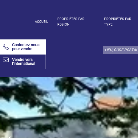
PROPRIÉTÉS PAR
PROPRIÉTÉS PAR
ACCUEIL
REGION
TYPE
Choisir
type
Contactez-nous
de
pour vendre
bien
Vendre vers
ici:
l'international
Appartement
Définir
x
Tout
choisir
Appartement
Loft
Duplex
Appartement
sous toit