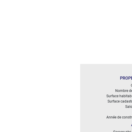
DÉFINIR
Superficie
terrain
2
m
:
<
500
2
M
500
PROPE
- 2
000
2
M
Nombre de
Surface habitab
Surface cadast
2
Salo
000
- 5
Année de constr
000
2
M