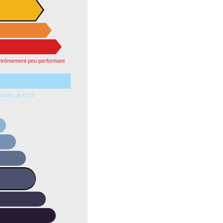
xtrèmement peu performant
ssions de CO2