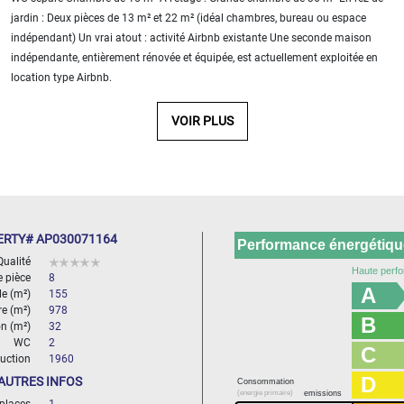
jardin : Deux pièces de 13 m² et 22 m² (idéal chambres, bureau ou espace
indépendant) Un vrai atout : activité Airbnb existante Une seconde maison
indépendante, entièrement rénovée et équipée, est actuellement exploitée en
location type Airbnb.
VOIR PLUS
RTY# AP030071164
Performance énergétique
Qualité
Haute perfo
 pièce
8
A
le (m²)
155
re (m²)
978
B
n (m²)
32
WC
2
C
uction
1960
D
AUTRES INFOS
Consommation
(energie primaire)
emissions