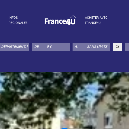
INFOS
ACHETER AVEC
RÉGIONALES
FRANCE4U
DE:
À: