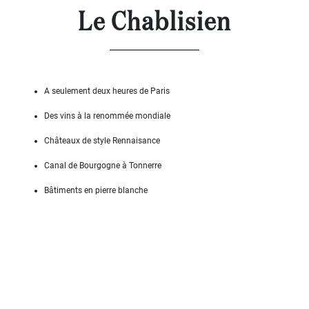
Le Chablisien
DÉFINIR
Superficie
terrain
2
m
:
A seulement deux heures de Paris
Des vins à la renommée mondiale
<
500
2
Châteaux de style Rennaisance
M
Canal de Bourgogne à Tonnerre
500
- 2
Bâtiments en pierre blanche
000
2
M
2
000
- 5
000
2
M