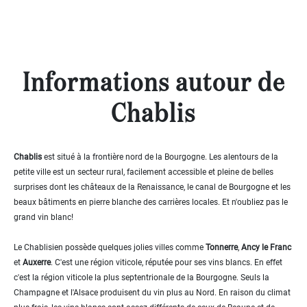
5
000
- 10
000
2
M
Informations autour de
10
000+
Chablis
2
M
DÉFINIR
Chablis
est situé à la frontière nord de la Bourgogne. Les alentours de la
petite ville est un secteur rural, facilement accessible et pleine de belles
surprises dont les châteaux de la Renaissance, le canal de Bourgogne et les
beaux bâtiments en pierre blanche des carrières locales. Et n'oubliez pas le
grand vin blanc!
Le Chablisien possède quelques jolies villes comme
Tonnerre
,
Ancy le Franc
et
Auxerre
. C'est une région viticole, réputée pour ses vins blancs. En effet
c'est la région viticole la plus septentrionale de la Bourgogne. Seuls la
Champagne et l'Alsace produisent du vin plus au Nord. En raison du climat