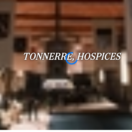
avec
gite
PLUS
...
Chambres:
1-2
TONNERRE, HOSPICES
3-5
6-
10
10+
DÉFINIR
Localisation:
DÉFINIR
Qualité: