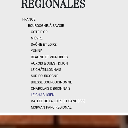
RÉGIONALES
Maison
Définir
x
Tout
choisir
FRANCE
BOURGOGNE, À SAVOIR
Maison
CÔTE D'OR
Pavillon
NIÈVRE
de plain
SAÔNE ET LOIRE
pied
YONNE
Maison
de
BEAUNE ET VIGNOBLES
bourg
AUXOIS & OUEST DIJON
Hôtel
LE CHÂTILLONNAIS
particulier
SUD BOURGOGNE
Cottage
BRESSE BOURGUIGNONNE
Maison
CHAROLAIS & BRIONNAIS
en
LE CHABLISIEN
pierre
VALLÉE DE LA LOIRE ET SANCERRE
Maison
MORVAN PARC REGIONAL
moderne
Chalet
Maison