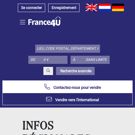
Se connecter
Enregistrement
Choisir
type
de
bien
DE:
À:
ici:
Appartement
Recherche avancée
Définir
x
Tout
choisir
Contactez-nous pour vendre
Appartement
Vendre vers l'international
Loft
Duplex
Appartement
INFOS
sous toit